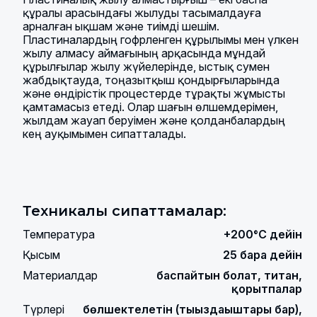
құралы арасындағы жылуды тасымалдауға
арналған ықшам және тиімді шешім.
Пластиналардың гофрленген құрылымы мен үлкен
жылу алмасу аймағының арқасында мұндай
құрылғылар жылу жүйелерінде, ыстық сумен
жабдықтауда, тоңазытқыш қондырғыларында
және өндірістік процестерде тұрақты жұмысты
қамтамасыз етеді. Олар шағын өлшемдерімен,
жылдам жауап беруімен және қолданбалардың
кең ауқымымен сипатталады.
Техникалық сипаттамалар:
Температура
+200°С дейін
Қысым
25 барға дейін
Материалдар
баспайтын болат, титан,
қорытпалар
Түрлері
бөлшектелетін (тығыздағыштары бар),