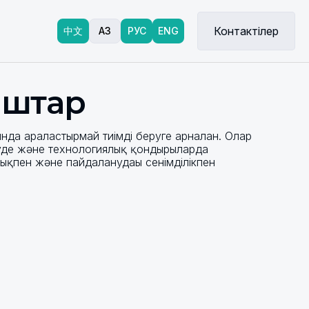
Контактілер
中文
ҚАЗ
РУС
ENG
ыштар
да араластырмай тиімді беруге арналған. Олар
де және технологиялық қондырғыларда
қпен және пайдаланудағы сенімділікпен