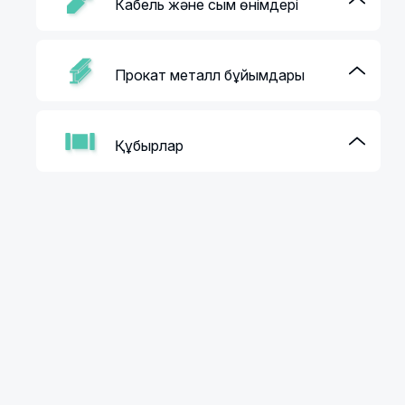
Кабель және сым өнімдері
Прокат металл бұйымдары
Құбырлар