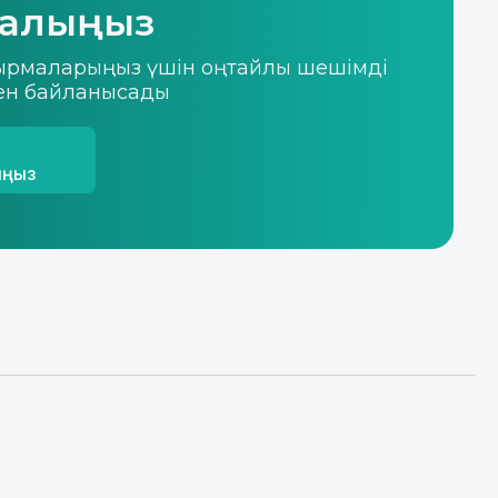
 алыңыз
псырмаларыңыз үшін оңтайлы шешімді
бен байланысады
ыңыз