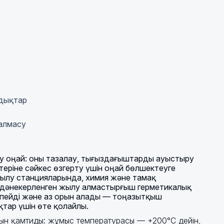
ндықтар
алмасу
 оңай: оны тазалау, тығыздағыштарды ауыстыру
теріне сәйкес өзгерту үшін оңай бөлшектеуге
ылу станцияларында, химия және тамақ
, дәнекерленген жылу алмастырғыш герметикалық
тпейді және аз орын алады — тоңазытқыш
тар үшін өте қолайлы.
ын қамтиды: жұмыс температурасы — +200°C дейін,