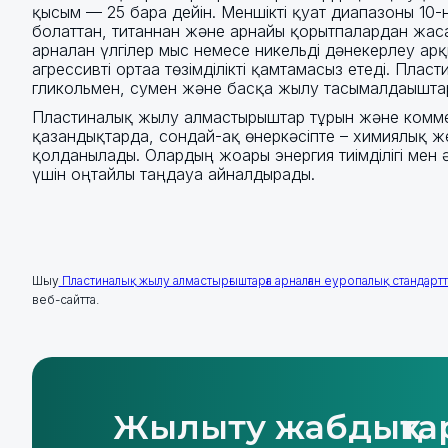
қысым — 25 барға дейін. Меншікті қуат диапазоны 10-
болаттан, титаннан және арнайы қорытпалардан жаса
арналған үлгілер мыс немесе никельді дәнекерлеу ар
агрессивті ортаға төзімділікті қамтамасыз етеді. Пл
гликольмен, сумен және басқа жылу тасымалдағыштар
Пластиналық жылу алмастырғыштар тұрғын және комме
қазандықтарда, сондай-ақ өнеркәсіпте – химиялық же
қолданылады. Олардың жоғары энергия тиімділігі ме
үшін оңтайлы таңдауға айналдырады.
Шығу
Пластиналық жылу алмастырғыштарға арналған еуропалық стандарт
веб-сайтта.
Жылыту жабдықта