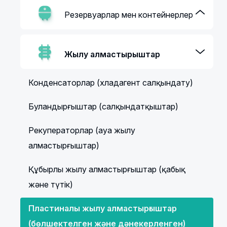
Резервуарлар мен контейнерлер
Жылу алмастырғыштар
Конденсаторлар (хладагент салқындату)
Буландырғыштар (салқындатқыштар)
Рекуператорлар (ауа жылу
алмастырғыштар)
Құбырлы жылу алмастырғыштар (қабық
және түтік)
Пластиналы жылу алмастырғыштар
(бөлшектелген және дәнекерленген)