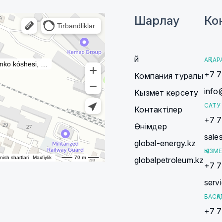
Шарлау
Ко
Үй
АҚПАР
+7 7
Компания туралы
info
Кызмет көрсету
САТУ 
Контактілер
+7 7
Өнімдер
sale
global-energy.kz
ҚЫЗМЕ
globalpetroleum.kz
+7 7
serv
БАСҚА
+7 7