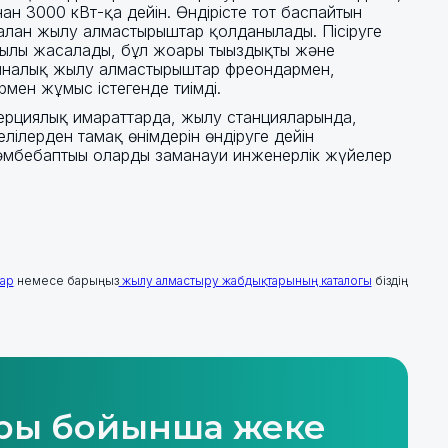
нан 3000 кВт-қа дейін. Өндірісте тот баспайтын
лған жылу алмастырғыштар қолданылады. Пісіруге
қылы жасалады, бұл жоғары тығыздықты және
астиналық жылу алмастырғыштар фреондармен,
мен жұмыс істегенде тиімді.
рциялық ғимараттарда, жылу станцияларында,
лілерден тамақ өнімдерін өндіруге дейін
н әмбебаптығы оларды заманауи инженерлік жүйелер
тар
немесе барыңыз
жылу алмастыру жабдықтарының каталогы
біздің
ры бойынша жеке