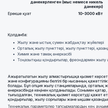
дәнекерленген (мыс немесе никель
дәнекері)
Ерекше қуат
10–3000 кВт
Қолданба:
Жылу және ыстық сумен жабдықтау жүйелері
Орталық жылу пункттері, жылу пункттері, қаза
Химия және тамақ өнеркәсібі
Тоңазытқыш қондырғылар, фреондармен жылу 
Ажыратылатын жылу алмастырғышқа қызмет көрсету
және конфигурацияны белгілі бір нысанның қажеттілік
болады. Бұл опция жылу станцияларында, орталық ж
өнеркәсібінде кеңінен қолданылады. Сонымен қатар
тығыздалған, техникалық қызмет көрсетуді қажет е
қондырғылар, жылу сорғылары және ықшам қазандық
Техникалық параметрлер тапсырмалардың кең ауқым