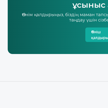
ұсыныс
Өтінім қалдырыңыз, біздің маман та
таңдау үшін сіз
Өтініш
қалдыр