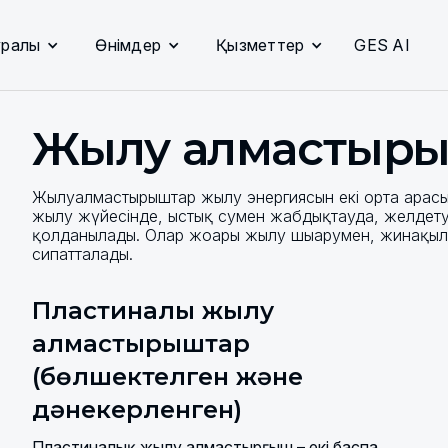
уралы
Өнімдер
Қызметтер
GES AI
Жылу алмастырғ
Жылуалмастырғыштар жылу энергиясын екі орта арасын
жылу жүйесінде, ыстық сумен жабдықтауда, желдету
қолданылады. Олар жоғары жылу шығарумен, жинақылы
сипатталады.
Пластиналы жылу
алмастырғыштар
(бөлшектелген және
дәнекерленген)
Пластиналық жылу алмастырғыш – екі баспа