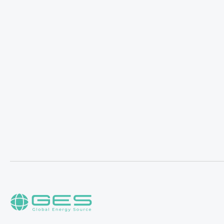
Біздің жо
энергиян
пайдалан
талаптар
таңдаймы
Алматыда
маманданғ
компания
бейімделг