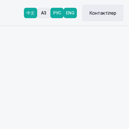
Контактілер
中文
ҚАЗ
РУС
ENG
ін Алматы
ядағы
рналған
еді. Біз
ң
әне
амыз.
 энергия
сті
мыз –