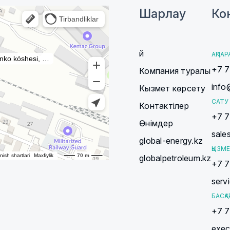
Шарлау
Ко
Үй
АҚПАР
+7 7
Компания туралы
info
Кызмет көрсету
САТУ 
Контактілер
+7 7
Өнімдер
sale
global-energy.kz
ҚЫЗМЕ
globalpetroleum.kz
+7 7
serv
БАСҚА
+7 7
exec