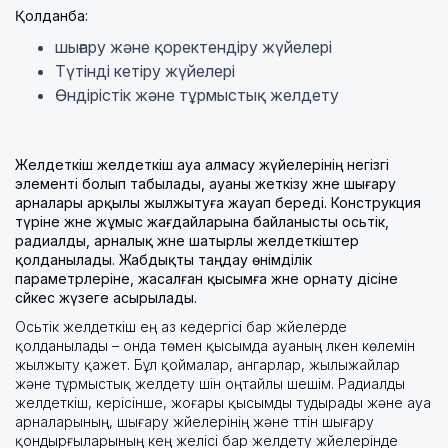
Қолданба:
шығару және қоректендіру жүйелері
Түтінді кетіру жүйелері
Өндірістік және тұрмыстық желдету
Желдеткіш желдеткіш ауа алмасу жүйелерінің негізгі
элементі болып табылады, ауаны жеткізу және шығару
арналары арқылы жылжытуға жауап береді. Конструкция
түріне және жұмыс жағдайларына байланысты осьтік,
радиалды, арналық және шатырлы желдеткіштер
қолданылады. Жабдықты таңдау өнімділік
параметрлеріне, жасалған қысымға және орнату әдісіне
сәйкес жүзеге асырылады.
Осьтік желдеткіш ең аз кедергісі бар жүйелерде
қолданылады – онда төмен қысымда ауаның үлкен көлемін
жылжыту қажет. Бұл қоймалар, ангарлар, жылыжайлар
және тұрмыстық желдету үшін оңтайлы шешім. Радиалды
желдеткіш, керісінше, жоғары қысымды тудырады және ауа
арналарының, шығару жүйелерінің және түтін шығару
қондырғыларының кең желісі бар желдету жүйелерінде