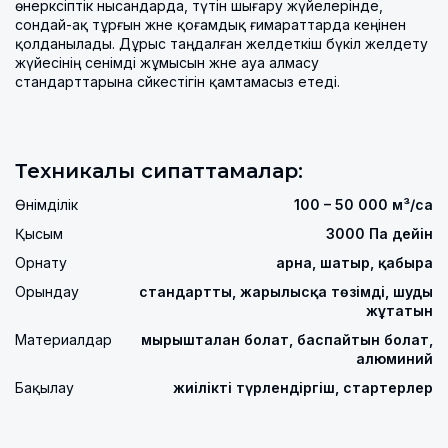
өнеркәсіптік нысандарда, түтін шығару жүйелерінде,
сондай-ақ тұрғын және қоғамдық ғимараттарда кеңінен
қолданылады. Дұрыс таңдалған желдеткіш бүкіл желдету
жүйесінің сенімді жұмысын және ауа алмасу
стандарттарына сәйкестігін қамтамасыз етеді.
Техникалық сипаттамалар:
Өнімділік
100 – 50 000 м³/сағ
Қысым
3000 Па дейін
Орнату
арна, шатыр, қабырға
Орындау
стандартты, жарылысқа төзімді, шуды
жұтатын
Материалдар
мырышталған болат, баспайтын болат,
алюминий
Бақылау
жиілікті түрлендіргіш, стартерлер