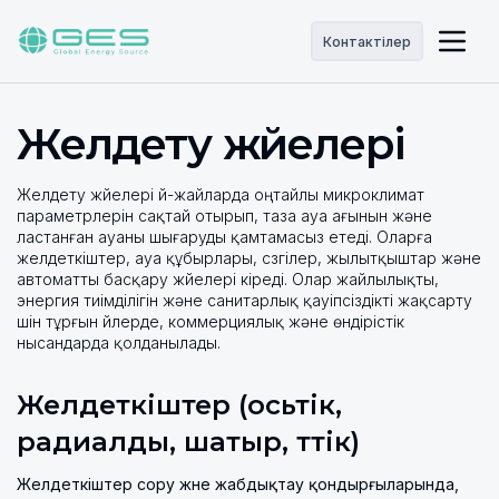
Контактілер
Желдету жүйелері
Желдету жүйелері үй-жайларда оңтайлы микроклимат
параметрлерін сақтай отырып, таза ауа ағынын және
ластанған ауаны шығаруды қамтамасыз етеді. Оларға
желдеткіштер, ауа құбырлары, сүзгілер, жылытқыштар және
автоматты басқару жүйелері кіреді. Олар жайлылықты,
энергия тиімділігін және санитарлық қауіпсіздікті жақсарту
үшін тұрғын үйлерде, коммерциялық және өндірістік
нысандарда қолданылады.
Желдеткіштер (осьтік,
радиалды, шатыр, түтік)
Желдеткіштер сору және жабдықтау қондырғыларында,