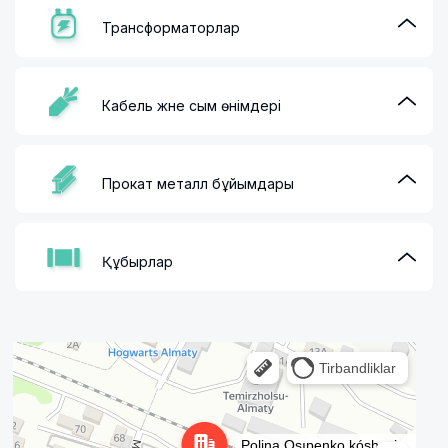
Трансформаторлар
Кабель және сым өнімдері
Прокат металл бұйымдары
Құбырлар
Алматы
Улица Осипенко, 35А на карте Алматы — Яндекс Карты