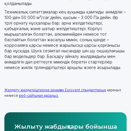
қолданылады.
Техникалық сипаттамалар кең ауқымды қамтиды: өнімділік –
100-ден 50 000 м³/сағ дейін, қысым – 3 000 Па дейін. Әр
түрлі орнату нұсқалары бар: арна желдеткіштері,
қабырғалық және шатыр желдеткіштері. Корпус
мырышталған болаттан, алюминийден немесе тот
баспайтын болаттан жасалуы мүмкін, соның ішінде –
коррозияға қарсы немесе жарылысқа қарсы қорғанысы
бар нұсқада. Шуға сезімтал нысандар үшін шу оқшаулағышы
бар модельдер бар. Басқару айналу жылдамдығы мен
өнімділігін дәл реттеуге мүмкіндік беретін стартерлер
немесе жиілік түрлендіргіштері арқылы жүзеге асырылады.
Желдету желдеткіштеріне арналған Eurovent стандарттарын
қараңыз
немесе
веб-сайтынан қараңыз.
Жылыту жабдықтары бойынша