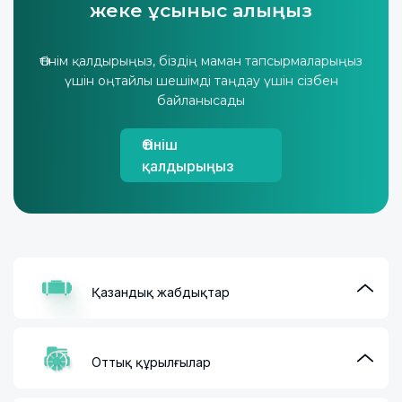
жеке ұсыныс алыңыз
Өтінім қалдырыңыз, біздің маман тапсырмаларыңыз
үшін оңтайлы шешімді таңдау үшін сізбен
байланысады
Өтініш
қалдырыңыз
Қазандық жабдықтар
Оттық құрылғылар