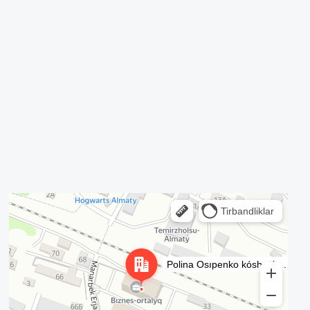
Жабдықты сақтандыруды сатып алу немесе орнату
кезеңінде менеджерге хабарласу арқылы
ұйымдастыра аласыз. Біз сізге ең жақсы сақтандыру
шарттарын таңдауға көмектесеміз және барлық
кезеңде толық қолдау көрсетеміз
Жаһандық энергия көзі – бұл жай жабдықты жеткізу
емес, сонымен қатар сіздің жылулық, сенімділік пен
қауіпсіздік үшін жан-жақты қамқорлық
Алматы
Улица Осипенко, 35А на карте Алматы — Яндекс Карты