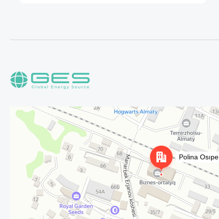
Алматы
Улица Осипенко, 35А на карте Алматы — Яндекс Карты