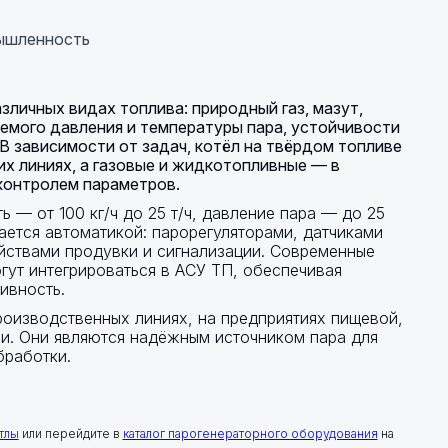
мышленность
личных видах топлива: природный газ, мазут,
уемого давления и температуры пара, устойчивости
 В зависимости от задач, котёл на твёрдом топливе
х линиях, а газовые и жидкотопливные — в
контролем параметров.
 — от 100 кг/ч до 25 т/ч, давление пара — до 25
ается автоматикой: парорегуляторами, датчиками
йствами продувки и сигнализации. Современные
гут интегрироваться в АСУ ТП, обеспечивая
ивность.
роизводственных линиях, на предприятиях пищевой,
ли. Они являются надёжным источником пара для
бработки.
тлы
или перейдите в
каталог парогенераторного оборудования
на