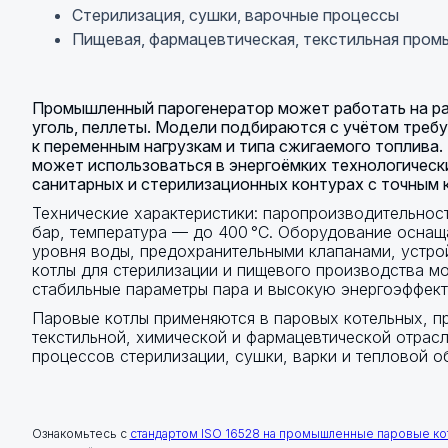
Стерилизация, сушки, варочные процессы
Пищевая, фармацевтическая, текстильная про
Промышленный парогенератор может работать на раз
уголь, пеллеты. Модели подбираются с учётом треб
к переменным нагрузкам и типа сжигаемого топлива.
может использоваться в энергоёмких технологически
санитарных и стерилизационных контурах с точным 
Технические характеристики: паропроизводительность
бар, температура — до 400 °C. Оборудование оснащ
уровня воды, предохранительными клапанами, устро
котлы для стерилизации и пищевого производства мо
стабильные параметры пара и высокую энергоэффект
Паровые котлы применяются в паровых котельных, п
текстильной, химической и фармацевтической отрас
процессов стерилизации, сушки, варки и тепловой о
Ознакомьтесь с
стандартом ISO 16528 на промышленные паровые ко