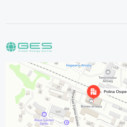
Алматы
Улица Осипенко, 35А на карте Алматы — Яндекс Карты